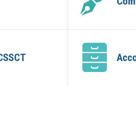
Comp
 CSSCT
Acc