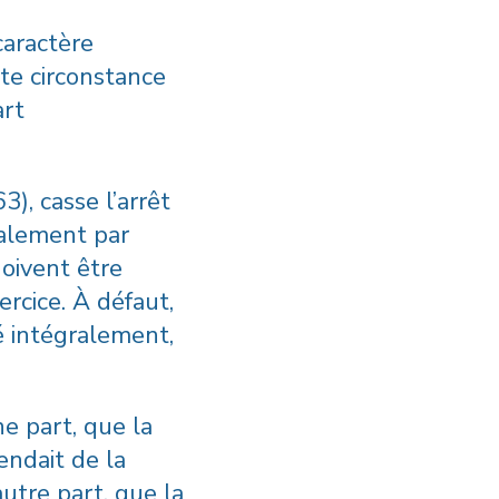
caractère
tte circonstance
art
), casse l’arrêt
éralement par
doivent être
ercice. À défaut,
é intégralement,
ne part, que la
endait de la
autre part, que la