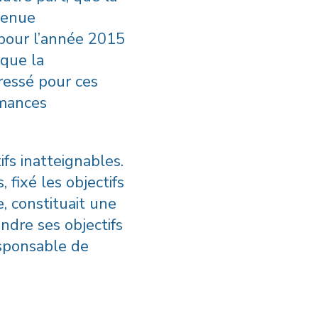
rvenue
é pour l’année 2015
 que la
ressé pour ces
rmances
ifs inatteignables.
 fixé les objectifs
e, constituait une
indre ses objectifs
esponsable de