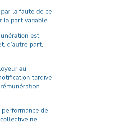
 par la faute de ce
la part variable.
unération est
t, d’autre part,
loyeur au
tification tardive
la rémunération
 la performance de
 collective ne