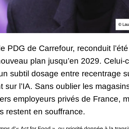
 le PDG de Carrefour, reconduit l’été
nouveau plan jusqu’en 2029. Celui-ci
un subtil dosage entre recentrage s
 sur l’IA. Sans oublier les magasins,
iers employeurs privés de France, m
s restent en souffrance.
emps d'« Act for Food », ou priorité donnée à la transi